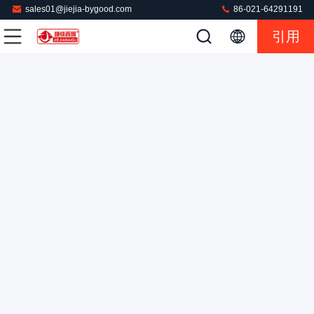
sales01@jiejia-bygood.com
86-021-64291191
引用
縦の回転式ジャケット1.5KWの服スーツの押す機械1500W
蒸気の部屋のブレザーのスーツ
服の押す機械
2022-05-24
110 意見