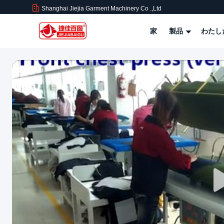
Shanghai Jiejia Garment Machinery Co .,ltd
家
製品
わたし