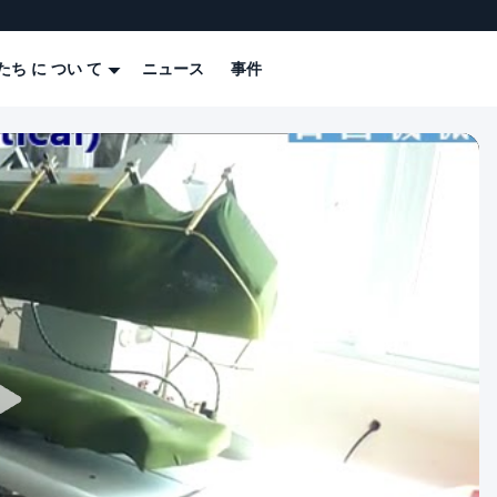
たち に つい て
ニュース
事件