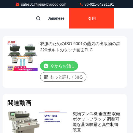
sales01@jiejia-bygood.com
86-021-64291191
引用
Japanese
衣服のためのISO 9001の蒸気の出版物の鉄
220ボルトのタッチ画面PLC
今からお話し
もっと詳しく知る
関連動画
織物プレス機 垂直型 双頭
ポケットフラップ 調整可
能な蒸気噴霧と真空制御
装置