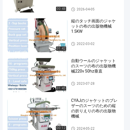
布の出版物機械
00:48
2026-04-05
縦のタッチ画面のジャケ
ットの布の出版物機械
1.5KW
布の出版物機械
2022-03-02
01:42
自動ウールのジャケット
のスーツの布の出版物機
械220v 50hz垂直
布の出版物機械
2023-07-28
01:45
CYAJのジャケットのブレ
ザーのスーツのための縦
の折りえりの布の出版物
機械
布の出版物機械
00:12
2024-05-22