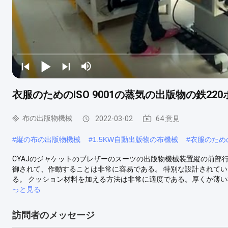
衣服のためのISO 9001の蒸気の出版物の鉄22
布の出版物機械
2022-03-02
64 意見
#
縦の布の出版物機械
#
1.5KW自動出版物の布機械
#
衣服のため
CYAJのジャケットのブレザーのスーツの出版物機械装置縦の前部行間に書き込む上
御されて、作動することは非常に容易である。 特別な設計されて
る。 クッション材料を加える方法は非常に適度である。厚くか薄い
っと見る
訪問者のメッセージ