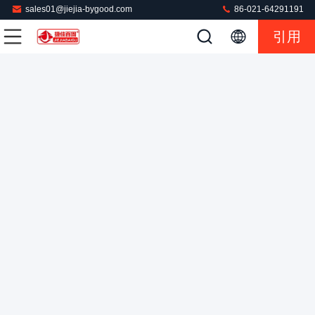
sales01@jiejia-bygood.com
86-021-64291191
引用
高圧しわの自由なズボンの押す機械蒸気1.7KW
ズボンの押す機械
2022-02-22
254 意見