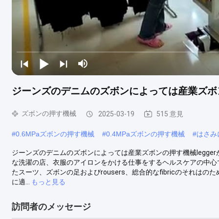
ジーンズのデニムのズボンによっては産業ズボン
ズボンの押す機械
2025-03-19
515 意見
#
0.6MPaズボンの押す機械
#
0.4MPaズボンの押す機械
#
はさみ
ジーンズのデニムのズボンによっては産業ズボンの押す機械legger
な洗濯の店、衣服のアイロンをかける仕事をするヘルスケアの中心で
たスーツ、ズボンの足およびrousers、総合的なfibricのそ
に適...
もっと見る
訪問者のメッセージ