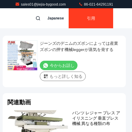
sales01@jiejia-bygood.com
86-021-64291191
引用
Japanese
ジーンズのデニムのズボンによっては産業
ズボンの押す機械leggerが蒸気を発する
今からお話し
もっと詳しく知る
関連動画
パンツ レジャー プレス ア
イリスニング 垂直プレス
機械 異なる種類の布