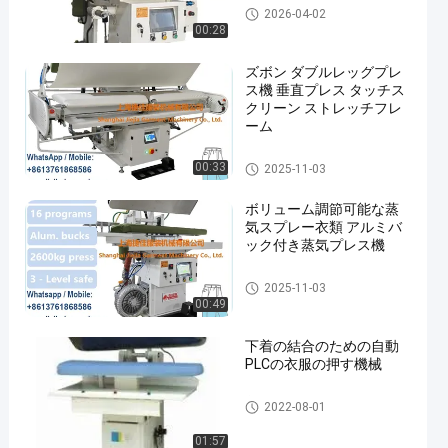
ズボンの押す機械
2026-04-02
00:28
ズボン ダブルレッグプレ
ス機 垂直プレス タッチス
クリーン ストレッチフレ
ーム
ズボンの押す機械
00:33
2025-11-03
ボリューム調節可能な蒸
気スプレー衣類 アルミバ
ック付き蒸気プレス機
ズボンの押す機械
2025-11-03
00:49
下着の結合のための自動
PLCの衣服の押す機械
衣服の押す機械
2022-08-01
01:57