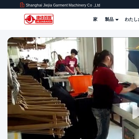
Shanghai Jiejia Garment Machinery Co .,ltd
家
製品
わたし