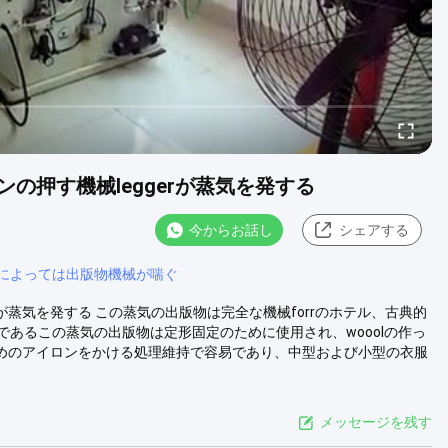
の押す機械leggerが蒸気を発する
今からお話し
シェアする
によっては出版物機械が喘ぐ
が蒸気を発する この蒸気の出版物は完全な機械forrのホテル、古典的
あるこの蒸気の出版物は定形固定のために使用され、wooolの作っ
れはのためのアイロンをかける処理維持で容易であり、中型および小型の衣服
メッセージを残す