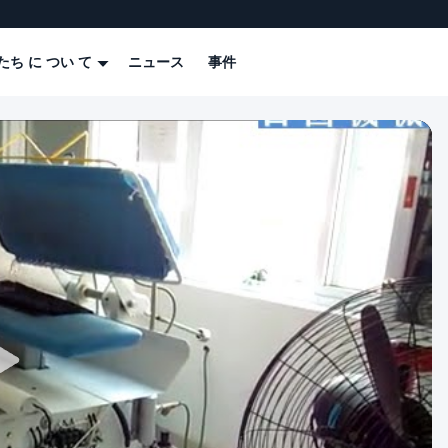
たち に つい て
ニュース
事件