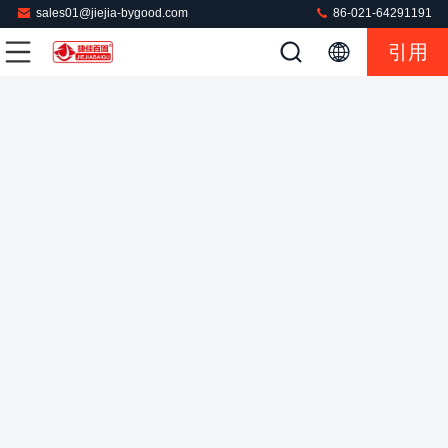
sales01@jiejia-bygood.com
86-021-64291191
引用
タッチスクリーン PLC コントロール スーツ ドレスプレス
マシン ポケット 220V 50HZ
ジーンズは機械を押す
2023-10-18
183 意見