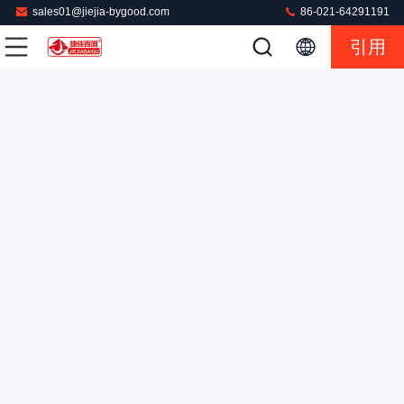
sales01@jiejia-bygood.com
86-021-64291191
引用
パンツ レッガー 垂直 完全自動 布のパンツ プレスマシン 異
なる種類の布
ズボンの押す機械
2024-04-11
214 意見