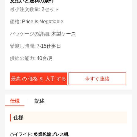
支払いと送料の条件
最小注文数量:
2セット
価格:
Price Is Negotiable
パッケージの詳細:
木製ケース
受渡し時間:
7-15仕事日
供給の能力:
40台/月
最高 の 価格 を 入手 する
今すぐ連絡
仕様
記述
仕様
ハイライト:
乾燥乾燥プレス機
,