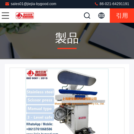
sales01@jiejia-bygood.com
86-021-64291191
引用
製品