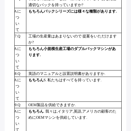
適切なバックを持っていますか?
A に
もちろん
バックシリーズには様々な種類があります.
つ
い
て
7.Q
工場の生産量はあまりないので 提案をいただけます
か?
A に
もちろん
小規模生産工場のダブルバックマシンがあ
つ
ります.
い
て
8.Q
英語のマニュアルと設置説明書がありますか.
A に
もちろん
S. 私たちはすべてを持っています.
つ
い
て
9.Q
OEM製品を供給できますか.
A に
もちろん
. 我々は,イタリア,英語,アメリカの顧客のた
つ
めにOEMマシンを供給しています.
い
て