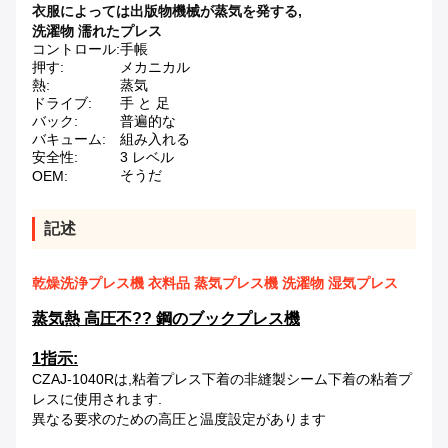
衣服によっては出版物機械が蒸気を発する
,
洗濯物 濡れたプレス
コントロール:
手帳
押す:
メカニカル
熱:
蒸気
ドライブ:
手 と 足
バック:
普遍的な
バキューム:
組み入れる
安全性:
3 レベル
そうだ
OEM:
記述
乾燥洗浄プレス機 衣料品 蒸気プレス機 洗濯物 湿気プレス
蒸気熱 高圧不?? 鋼のブックプレス機
1指示:
CZAJ-1040Rは,粘着プレス下着の非縫製シーム下着の粘着プ
レスに使用されます.
異なる要求のための高圧と温度設定があります