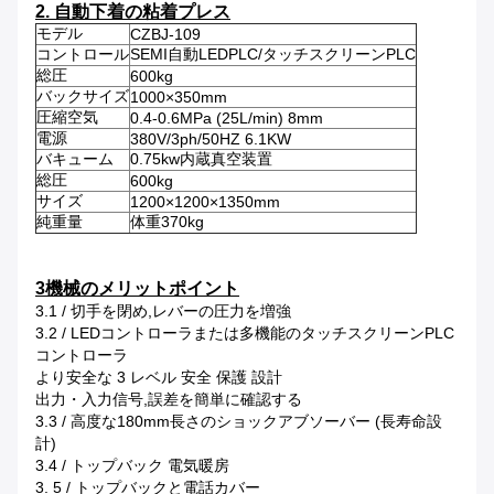
2. 自動下着の粘着プレス
モデル
CZBJ-109
コントロール
SEMI自動LEDPLC/タッチスクリーンPLC
総圧
600kg
バックサイズ
1000×350mm
圧縮空気
0.4-0.6MPa (25L/min) 8mm
電源
380V/3ph/50HZ 6.1KW
バキューム
0.75kw内蔵真空装置
総圧
600kg
サイズ
1200×1200×1350mm
純重量
体重370kg
3機械のメリットポイント
3.1 / 切手を閉め,レバーの圧力を増強
3.2 / LEDコントローラまたは多機能のタッチスクリーンPLC
コントローラ
より安全な 3 レベル 安全 保護 設計
出力・入力信号,誤差を簡単に確認する
3.3 / 高度な180mm長さのショックアブソーバー (長寿命設
計)
3.4 / トップバック 電気暖房
3. 5 / トップバックと電話カバー