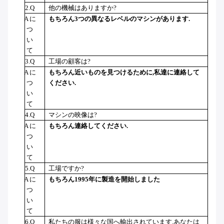
2.Q
他の機械はありますか?
A に
もちろん
3つの異なるレベルのマシンがあります.
つ
い
て
3.Q
工場の顧客は?
A に
もちろん
近いものを見つけるために,私達に連絡して
つ
ください.
い
て
4.Q
マシンの映像は?
A に
もちろん
連絡してください.
つ
い
て
5.Q
工場ですか?
A に
もちろん
1995年に製造を開始しました
つ
い
て
6.Q
私たちの服は様々な国へ輸出されています.あなたは