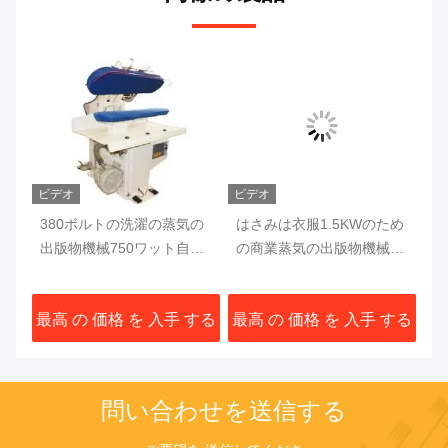
ビデオ
ビデオ
ビ
1の
380ボルトの洗濯の蒸気の
はさみは衣服1.5KWのため
0
出版物機械750ワット自動
の商業蒸気の出版物機械を
タ
PLC
閉める
つ
濯
する
最高 の 価格 を 入手 する
最高 の 価格 を 入手 する
最
弁
問い合わせを送信する