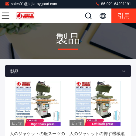
sales01@jiejia-bygood.com
86-021-64291191
引用
製品
製品
ビデオ
ビデオ
人のジャケットの服スーツの
人のジャケットの押す機械縦