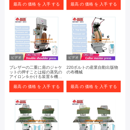
最高 の 価格 を 入手 する
最高 の 価格 を 入手 する
ビデオ
ビデオ
ブレザーの二重に肩のジャケ
220ボルトの産業自動出版物
ットの押すことは縦の蒸気の
の布機械
アイロンをかける装置を機械
で造る
最高 の 価格 を 入手 する
最高 の 価格 を 入手 する