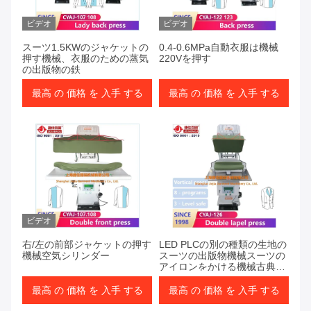
ビデオ
ビデオ
スーツ1.5KWのジャケットの
0.4-0.6MPa自動衣服は機械
押す機械、衣服のための蒸気
220Vを押す
の出版物の鉄
最高 の 価格 を 入手 する
最高 の 価格 を 入手 する
ビデオ
右/左の前部ジャケットの押す
LED PLCの別の種類の生地の
機械空気シリンダー
スーツの出版物機械スーツの
アイロンをかける機械古典的
なジャケットのアイロンをか
ける装置
最高 の 価格 を 入手 する
最高 の 価格 を 入手 する