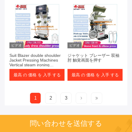
ビデオ
ビデオ
Suit Blazer double shoulder
ジャケット ブレーザー 双袖
Jacket Pressing Machines
肘 触覚画面を押す
Vertical steam ironing
equipment
最高 の 価格 を 入手 する
最高 の 価格 を 入手 する
1
2
3
問い合わせを送信する