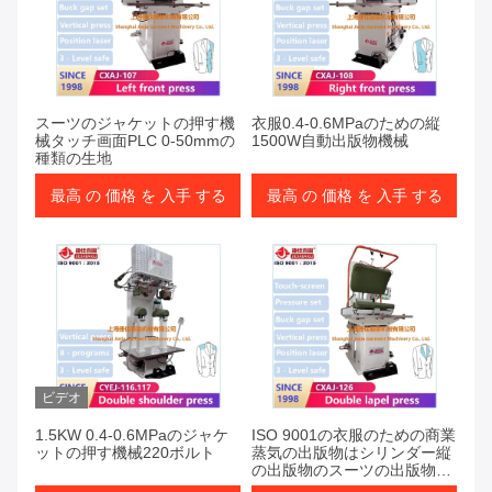
スーツのジャケットの押す機
衣服0.4-0.6MPaのための縦
械タッチ画面PLC 0-50mmの
1500W自動出版物機械
種類の生地
最高 の 価格 を 入手 する
最高 の 価格 を 入手 する
ビデオ
1.5KW 0.4-0.6MPaのジャケ
ISO 9001の衣服のための商業
ットの押す機械220ボルト
蒸気の出版物はシリンダー縦
の出版物のスーツの出版物機
械蒸気の暖房装置を乾燥する