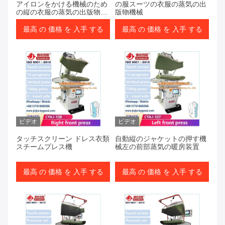
アイロンをかける機械のため
の服スーツの衣服の蒸気の出
の縦の衣服の蒸気の出版物機
版物機械
械
最高 の 価格 を 入手 する
最高 の 価格 を 入手 する
ビデオ
ビデオ
タッチスクリーン ドレス衣類
自動縦のジャケットの押す機
スチームプレス機
械左の前部蒸気の暖房装置
最高 の 価格 を 入手 する
最高 の 価格 を 入手 する