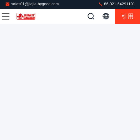
sales01@jiejia-bygood.com
86-021-64291191
引用
布の自動商業洗濯の出版物機械1.5KW
商業洗濯の出版物
2022-02-22
40 意見