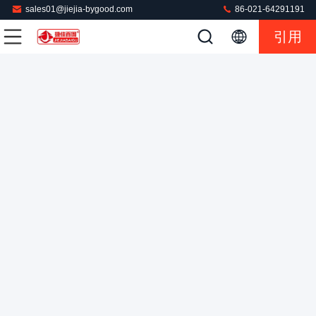
sales01@jiejia-bygood.com
86-021-64291191
引用
洗濯パンツ パンツ レッガー プレス マシン 垂直プレス 自動
タッチスクリーン制御システム
商業洗濯の出版物
2024-09-19
214 意見