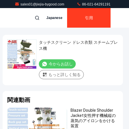
sales01@jiejia-bygood.com
86-021-64291191
引用
Japanese
タッチスクリーン ドレス衣類 スチームプレ
ス機
今からお話し
もっと詳しく知る
関連動画
Blazer Double Shoulder
Jacket女性押す機械縦の
蒸気のアイロンをかける
装置