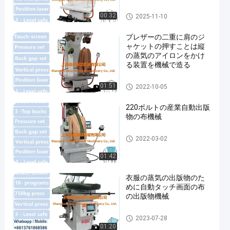
ジャケットの押す機械
00:32
2025-11-10
ブレザーの二重に肩のジ
ャケットの押すことは縦
の蒸気のアイロンをかけ
る装置を機械で造る
ジャケットの押す機械
01:51
2022-10-05
220ボルトの産業自動出版
物の布機械
ジャケットの押す機械
2022-03-02
01:42
衣服の蒸気の出版物のた
めに自動タッチ画面の布
の出版物機械
ジャケットの押す機械
2023-07-28
01:20