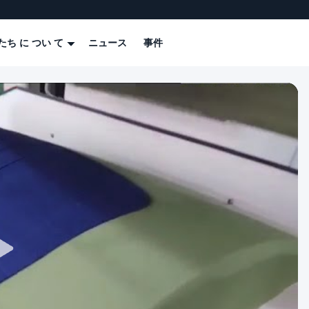
たち に つい て
ニュース
事件