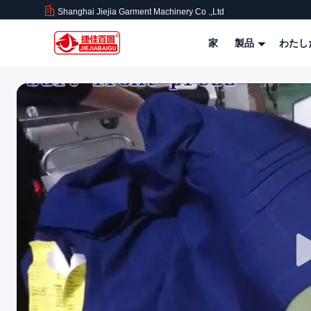
Shanghai Jiejia Garment Machinery Co .,ltd
家
製品
わたし