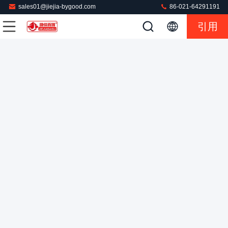
sales01@jiejia-bygood.com
86-021-64291191
引用
ジャケット ブレーザー 双袖肘 触覚画面を押す
ジャケットの押す機械
2025-11-03
2023 意見