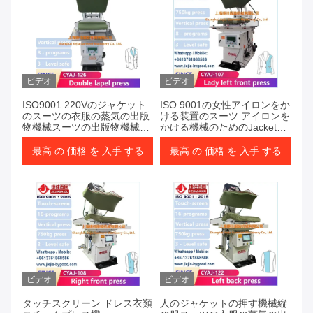
ビデオ
ビデオ
ISO9001 220Vのジャケット
ISO 9001の女性アイロンをか
のスーツの衣服の蒸気の出版
ける装置のスーツ アイロンを
物機械スーツの出版物機械蒸
かける機械のためのJacket
気の暖房装置
Suit Dress縦の衣服の蒸気の
出版物機械
最高 の 価格 を 入手 する
最高 の 価格 を 入手 する
ビデオ
ビデオ
タッチスクリーン ドレス衣類
人のジャケットの押す機械縦