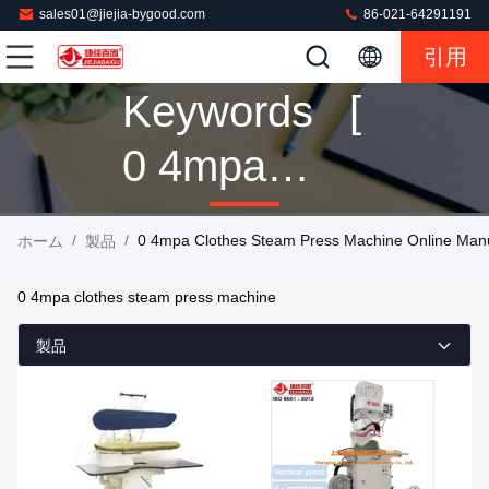
sales01@jiejia-bygood.com
86-021-64291191
引用
Keywords [
0 4mpa
Clothes
/
/
0 4mpa Clothes Steam Press Machine Online Manu
ホーム
製品
Steam
0 4mpa clothes steam press machine
Press
製品
Machine ]
Match 58