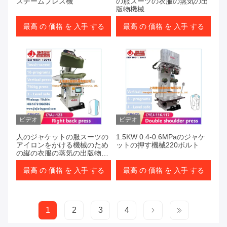
スチームプレス機
の服スーツの衣服の蒸気の出
版物機械
最高 の 価格 を 入手 する
最高 の 価格 を 入手 する
ビデオ
ビデオ
人のジャケットの服スーツの
1.5KW 0.4-0.6MPaのジャケ
アイロンをかける機械のため
ットの押す機械220ボルト
の縦の衣服の蒸気の出版物機
械
最高 の 価格 を 入手 する
最高 の 価格 を 入手 する
1
2
3
4