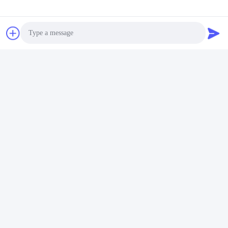
同様の製品
Photo
Video Call
ビデオ
ビデオ
ビ
Audio Call
の
蒸気の産業ズボンの押す機
衣服のための0.4-0.6MPa出
高
wの
械座席継ぎ目
版物の鉄機械750ワット
押
機
する
最高 の 価格 を 入手 する
最高 の 価格 を 入手 する
最