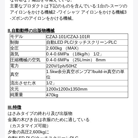
主要なプロダクトは下記のものを含んでいる:1台の-スーツの
アイロンをかける機械2 -ワイシャツ アイロンをかける機械3
-ズボンのアイロンをかける機械。
II.自動動悸の出版物機械
モデル
CZAJ-101/CZAJ-101R
制御
自動LED PLC/タッチスクリーンPLC
全圧
2,600kg （MAX）
蒸気
0.4-0.6MPa （18kg/h） 1/2」
圧縮機械の空気
0.4-0.6MPa （25L/min） 8mm
電力
220V/1ph/50HZ
1.5kw余分真空ポンプ2"/build-in真空の単
真空
位
流出させた水
1/2」
次元
1200x1200x1350mm
純重量
470kg
III.特徴
はさみタイプの終わり及び出版物
金属の木びき台は衣服のために適している
（カスタマイズ可能）
夕食の高圧2,600kgに