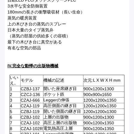
自動LED PLC/タッチスクリーンPLC
3水平な安全防御装置
180mmの長さの衝撃吸収材（長い生命）
蒸気の暖房装置
上の木びき台の蒸気のスプレー
日本大量のタイプ蒸気弁
（蒸気の部屋の供給多くの容積）
最下の木びき台に真空がある
有名な空気の部品
IV.完全な動悸の出版物機械
いい
モデル
機械の記述
次元:L X W X H mm
え。
開いた座席継ぎ目
1
CZBJ-137
900x1200x1300
ポケット鉄
2
CZCJ-136
900x900x1650
Leggerの伸張
3
CZAJ-666
1200x1200x1350
高圧側面の継ぎ目
4
CZAJ-119
1200x1200x1350
開いた側面の継ぎ目
5
CZBJ-119
1200x1200x1300
上層の出版物
6
CZBJ-102
900x1200x1300
高圧上層の出版物
7
CZAJ-102
900x1200x1350
電気熱高圧上層
8
CZAJ-102R
900x1200x1350