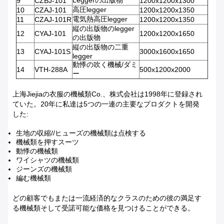
Leggerの出版物
9
CZBJ-101
1200x1200x1300
高圧legger
10
CZAJ-101
1200x1200x1350
電気熱高圧legger
11
CZAJ-101R
1200x1200x1350
縦の出版物のlegger
12
CYAJ-101
1200x1200x1650
の出版物
縦の出版物の二重
13
CYAJ-101S
3000x1600x1650
legger
動悸の吹く機械/ダミ
14
VTH-288A
500x1200x2000
ー
上海Jiejiaの衣服の機械類Co.、株式会社は1998年に登録され
ていた。20年に私達は5つの一連の主要なプロダクトを開発
した:
生地の収縮//ヒューズの機械類は点検する
機械類を押すスーツ
動悸の機械類
ワイシャツの機械類
ジーンズの機械類
編む機械類
どの顧客でもまたは一流経済的なクラスのための彼の満足す
る機械類そして受諾可能な価格を見つけることができる。