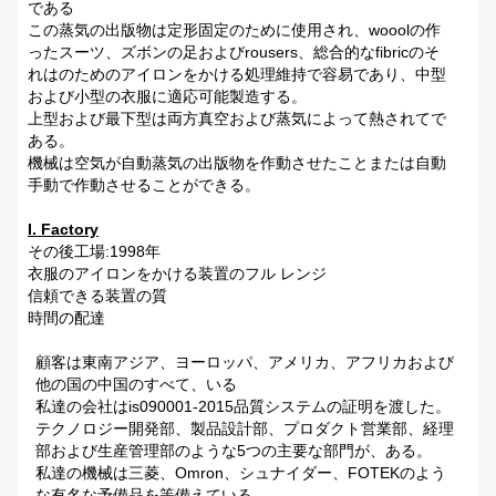
である
この蒸気の出版物は定形固定のために使用され、wooolの作
ったスーツ、ズボンの足およびrousers、総合的なfibricのそ
れはのためのアイロンをかける処理維持で容易であり、中型
および小型の衣服に適応可能製造する。
上型および最下型は両方真空および蒸気によって熱されてで
ある。
機械は空気が自動蒸気の出版物を作動させたことまたは自動
手動で作動させることができる。
I. Factory
その後工場:1998年
衣服のアイロンをかける装置のフル レンジ
信頼できる装置の質
時間の配達
顧客は東南アジア、ヨーロッパ、アメリカ、アフリカおよび
他の国の中国のすべて、いる
私達の会社はis090001-2015品質システムの証明を渡した。
テクノロジー開発部、製品設計部、プロダクト営業部、経理
部および生産管理部のような5つの主要な部門が、ある。
私達の機械は三菱、Omron、シュナイダー、FOTEKのよう
な有名な予備品を等備えている。