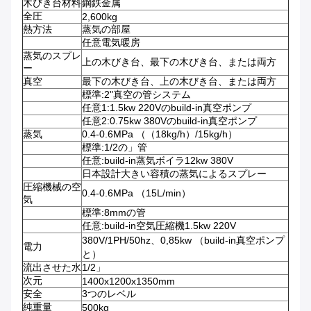
木びき台材料
鋼鉄金属
全圧
2,600kg
熱方法
蒸気の部屋
任意電気暖房
蒸気のスプレ
上の木びき台、最下の木びき台、または両方
ー
真空
最下の木びき台、上の木びき台、または両方
標準:2"真空の管システム
任意1:1.5kw 220Vのbuild-in真空ポンプ
任意2:0.75kw 380Vのbuild-in真空ポンプ
蒸気
0.4-0.6MPa （（18kg/h）/15kg/h）
標準:1/2の」管
任意:build-in蒸気ボイラ12kw 380V
日本設計大きい容積の蒸気によるスプレー
圧縮機械の空
0.4-0.6MPa （15L/min）
気
標準:8mmの管
任意:build-in空気圧縮機1.5kw 220V
380V/1PH/50hz、0,85kw （build-in真空ポンプ
電力
と）
流出させた水
1/2」
次元
1400x1200x1350mm
安全
3つのレベル
純重量
500kg