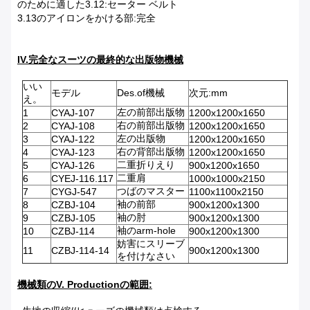
のために適した3.12:セーター ベルト
3.13のアイロンをかける部:完全
IV.完全なスーツの最終的な出版物機械
いい
モデル
Des.of機械
次元:mm
え。
左の前部出版物
1
CYAJ-107
1200x1200x1650
右の前部出版物
2
CYAJ-108
1200x1200x1650
左の出版物
3
CYAJ-122
1200x1200x1650
右の背部出版物
4
CYAJ-123
1200x1200x1650
二重折りえり
5
CYAJ-126
900x1200x1650
二重肩
6
CYEJ-116.117
1000x1000x2150
つばのマスター
7
CYGJ-547
1100x1100x2150
袖の前部
8
CZBJ-104
900x1200x1300
袖の肘
9
CZBJ-105
900x1200x1300
袖のarm-hole
10
CZBJ-114
900x1200x1300
妨害にスリーブ
11
CZBJ-114-14
900x1200x1300
を付けなさい
機械類のV. Productionの範囲: