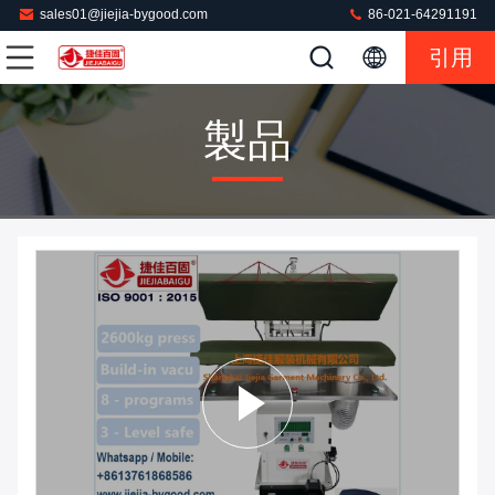
sales01@jiejia-bygood.com
86-021-64291191
引用
製品