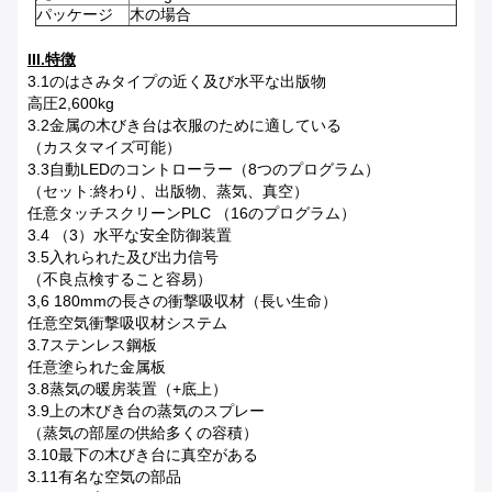
パッケージ
木の場合
III.特徴
3.1のはさみタイプの近く及び水平な出版物
高圧2,600kg
3.2金属の木びき台は衣服のために適している
（カスタマイズ可能）
3.3自動LEDのコントローラー（8つのプログラム）
（セット:終わり、出版物、蒸気、真空）
任意タッチスクリーンPLC （16のプログラム）
3.4 （3）水平な安全防御装置
3.5入れられた及び出力信号
（不良点検すること容易）
3,6 180mmの長さの衝撃吸収材（長い生命）
任意空気衝撃吸収材システム
3.7ステンレス鋼板
任意塗られた金属板
3.8蒸気の暖房装置（+底上）
3.9上の木びき台の蒸気のスプレー
（蒸気の部屋の供給多くの容積）
3.10最下の木びき台に真空がある
3.11有名な空気の部品