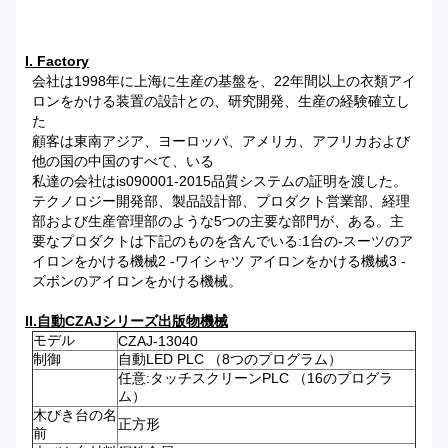
I. Factory
会社は1998年に上海に生産の基盤を、22年間以上の衣類アイ
ロンをかける装置の設計との、研究開発、生産の経験確立し
た
顧客は東南アジア、ヨーロッパ、アメリカ、アフリカおよび
他の国の中国のすべて、いる
私達の会社はis090001-2015品質システムの証明を渡した。
テクノロジー開発部、製品設計部、プロダクト営業部、経理
部および生産管理部のような5つの主要な部門が、ある。主
要なプロダクトは下記のものを含んでいる:1台の-スーツのア
イロンをかける機械2 -ワイシャツ アイロンをかける機械3 -
ズボンのアイロンをかける機械。
II.自動CZAJシリーズ出版物機械
モデル
CZAJ-13040
制御
自動LED PLC （8つのプログラム）
任意:タッチスクリーンPLC （16のプログラ
ム）
木びき台の名
正方形
前