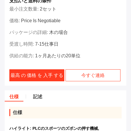
支払いと送料の条件
最小注文数量:
2セット
価格:
Price Is Negotiable
パッケージの詳細:
木の場合
受渡し時間:
7-15仕事日
供給の能力:
1ヶ月あたりの20単位
最高 の 価格 を 入手 する
今すぐ連絡
仕様
記述
仕様
ハイライト:
PLCのスポーツのズボンの押す機械
,