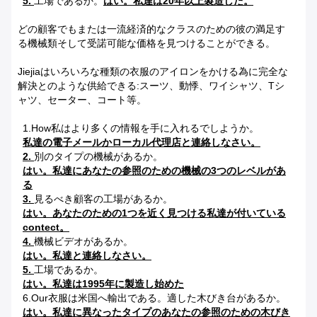
5.
工場であるか。
はい。私達は20年以上製造した。
どの顧客でもまたは一流経済的なクラスのための彼の満足す
る機械類そして受諾可能な価格を見つけることができる。
Jiejiaはいろいろな種類の衣服のアイロンをかける為に完全な
解決とのような供給できる:スーツ、動悸、ワイシャツ、Tシ
ャツ、セーター、コート等。
1.How私はより多くの情報を手に入れるでしようか。
私達の電子メールかローカル代理店と連絡しなさい。
2.
別のタイプの機械があるか。
はい。私達にあなたの参照のための機械の3つのレベルがあ
る
3.
見るべき顧客の工場があるか。
はい。あなたのための1つを近く見つける私達が付いている
contect。
4.
機械ビデオがあるか。
はい。私達と連絡しなさい。
5.
工場であるか。
はい。私達は1995年に製造し始めた
6.Our衣服は米国へ輸出である。適した木びき台があるか。
はい。私達に異なったタイプのあなたの参照のための木びき