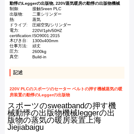
動悸のLeggerの出版物
,
220V蒸気暖房の動悸の出版物機械
制御:
接触Sreen PLC
出版物:
二重シリンダー
熱:
蒸気
ドライブ:
圧縮空気/シリンダー
電力:
220V/1ph/50HZ
certification:
ISO9001:2015
木びき台:
1300x400mm
仕事方法:
頑丈
圧力:
2600kg
真空:
Build-in
記述
220V PLCのスポーツのセーター ベルトの押す機械蒸気の暖
房装置の動悸のLeggerの出版物
スポーツのsweatbandの押す機
械動悸の出版物機械leggerの出
版物の蒸気の暖房装置上海
Jiejiabaigu