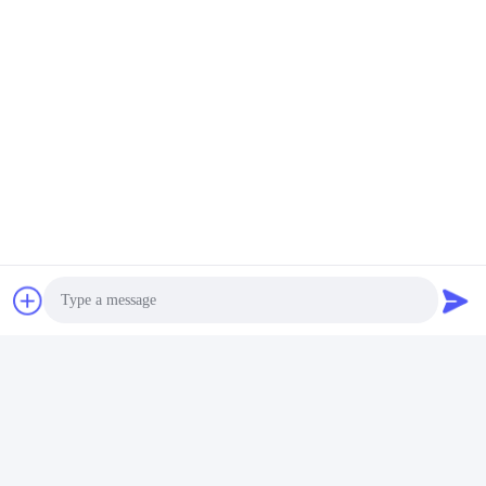
ご要望を 送信してくださ
い できるだけ早く 返信
します
送信
Photo
Shanghai Jiejia Garment Machinery Co
Video Call