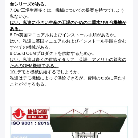
台シリーズがある。
7.Our工場生産多くは、機械についての提案を持つでしよう
私ないか。
はい。私達に小さい生産の工場のための二重木びき台機械が
ある。
8.Do英国マニュアルおよびインストール手順があるか。
はい。私達に英国マニュアルおよびインストール手順を含む
すべての機械がある。
9.Could OEMプロダクトを供給するためか。
はい。私達は多くの供給イタリア、英語、アメリカの顧客の
ためのOEM機械である。
10.
デモと機械供給するでしようか。
私達はデモ機械によって供給できるが、費用のために満たす
ことができるある。