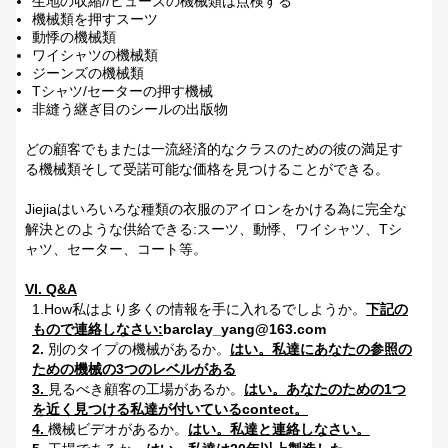
生地の収縮//ヒューズの機械類は点検する
機械類を押すスーツ
動悸の機械類
ワイシャツの機械類
ジーンズの機械類
Tシャツ/セーターの押す機械
非縫う継ぎ目のシールの出版物
どの顧客でもまたは一流経済的なクラスのための彼の満足す
る機械類そして受諾可能な価格を見つけることができる。
Jiejiaはいろいろな種類の衣服のアイロンをかける為に完全な
解決とのような供給できる:スーツ、動悸、ワイシャツ、Tシ
ャツ、セーター、コート等。
VI. Q&A
1.How私はより多くの情報を手に入れるでしようか。
下記の
もので連絡しなさい:
barclay_yang@163.com
2.
別のタイプの機械があるか。
はい。私達にあなたの参照の
ための機械の3つのレベルがある
3.
見るべき顧客の工場があるか。
はい。あなたのための1つ
を近く見つける私達が付いているcontect。
4.
機械ビデオがあるか。
はい。私達と連絡しなさい。