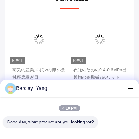
ビデオ
ビデオ
ビ
の
蒸気の産業ズボンの押す機
衣服のための0.4-0.6MPa出
高
wの
械座席継ぎ目
版物の鉄機械750ワット
押
機
Barclay_Yang
する
最高 の 価格 を 入手 する
最高 の 価格 を 入手 する
最
4:10 PM
Good day, what product are you looking for?
問い合わせを送信する