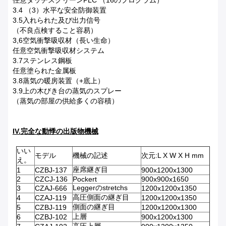
任意タッチスクリーンPLC （16のプログラム）
3.4 （3）水平な安全防御装置
3.5入れられた及び出力信号
（不良点検すること容易）
3,6空気衝撃吸収材（長い生命）
任意空気衝撃吸収材システム
3.7ステンレス鋼板
任意塗られた金属板
3.8蒸気の暖房装置（+底上）
3.9上の木びき台の蒸気のスプレー
（蒸気の部屋の供給多くの容積）
IV.完全な動悸の出版物機械
いい
モデル
機械の記述
次元:L X W X H mm
え。
座席継ぎ目
1
CZBJ-137
900x1200x1300
2
CZCJ-136
Pockert
900x900x1650
Leggerのstretchs
3
CZAJ-666
1200x1200x1350
高圧側面の継ぎ目
4
CZAJ-119
1200x1200x1350
側面の継ぎ目
5
CZBJ-119
1200x1200x1300
上層
6
CZBJ-102
900x1200x1300