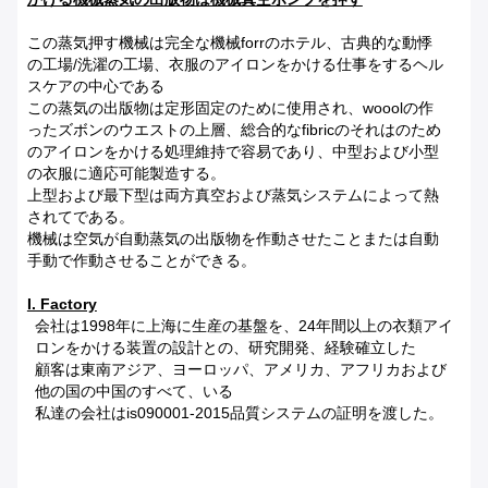
この蒸気押す機械は完全な機械forrのホテル、古典的な動悸
の工場/洗濯の工場、衣服のアイロンをかける仕事をするヘル
スケアの中心である
この蒸気の出版物は定形固定のために使用され、wooolの作
ったズボンのウエストの上層、総合的なfibricのそれはのため
のアイロンをかける処理維持で容易であり、中型および小型
の衣服に適応可能製造する。
上型および最下型は両方真空および蒸気システムによって熱
されてである。
機械は空気が自動蒸気の出版物を作動させたことまたは自動
手動で作動させることができる。
I. Factory
会社は1998年に上海に生産の基盤を、24年間以上の衣類アイ
ロンをかける装置の設計との、研究開発、経験確立した
顧客は東南アジア、ヨーロッパ、アメリカ、アフリカおよび
他の国の中国のすべて、いる
私達の会社はis090001-2015品質システムの証明を渡した。