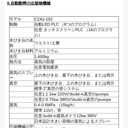
II.自動動悸の出版物機械
モデル
CZAJ-102
制御
自動LED PLC （8つのプログラム）
任意:タッチスクリーンPLC （16のプログラ
ム）
木びき台の名
ウエスト/上層
前
木びき台材料
アルミニウム
全圧
1,600kg
熱方法
蒸気の部屋
任意電気暖房
蒸気のスプレ
上の木びき台、最下の木びき台、または両方
ー
真空
最下の木びき台、上の木びき台、または両方
標準:2"真空の管システム
任意1:1.1kw 220Vのbuild-in真空のpumpa
任意2:0.75kw 380Vのbuild-in真空のpumpa
蒸気
0.4-0.6MPa （15kg/h）
標準:1/2の」管
任意:build-in蒸気ボイラ12kw 380V
日本設計大きい容積の蒸気によるスプレー
圧縮機械の空