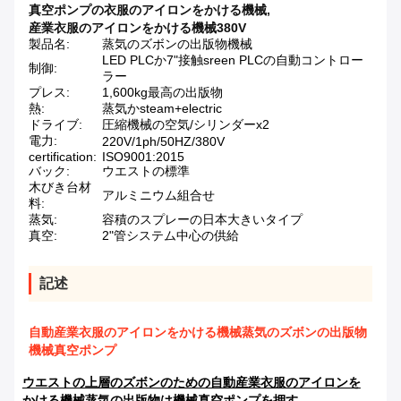
真空ポンプの衣服のアイロンをかける機械
,
産業衣服のアイロンをかける機械380V
製品名:
蒸気のズボンの出版物機械
LED PLCか7"接触sreen PLCの自動コントロー
制御:
ラー
プレス:
1,600kg最高の出版物
熱:
蒸気かsteam+electric
ドライブ:
圧縮機械の空気/シリンダーx2
電力:
220V/1ph/50HZ/380V
certification:
ISO9001:2015
バック:
ウエストの標準
木びき台材
アルミニウム組合せ
料:
蒸気:
容積のスプレーの日本大きいタイプ
真空:
2"管システム中心の供給
記述
自動産業衣服のアイロンをかける機械蒸気のズボンの出版物
機械真空ポンプ
ウエストの上層のズボンのための自動産業衣服のアイロンを
かける機械蒸気の出版物は機械真空ポンプを押す