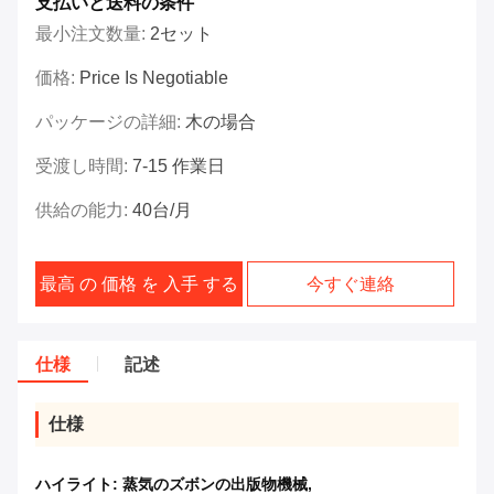
支払いと送料の条件
最小注文数量:
2セット
価格:
Price Is Negotiable
パッケージの詳細:
木の場合
受渡し時間:
7-15 作業日
供給の能力:
40台/月
最高 の 価格 を 入手 する
今すぐ連絡
仕様
記述
仕様
ハイライト:
蒸気のズボンの出版物機械
,