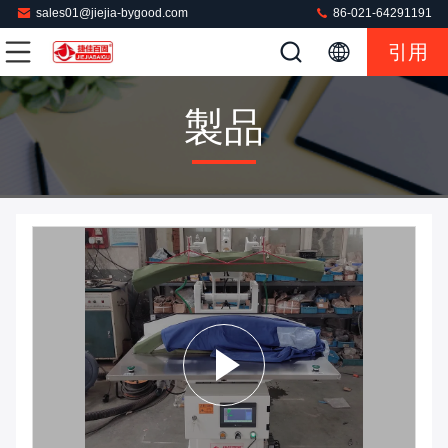
sales01@jiejia-bygood.com
86-021-64291191
引用
製品