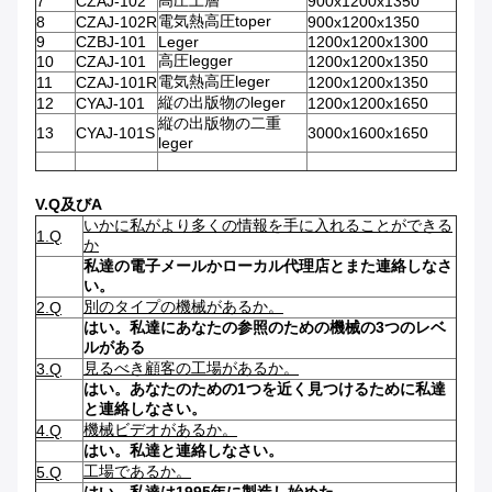
高圧上層
7
CZAJ-102
900x1200x1350
電気熱高圧toper
8
CZAJ-102R
900x1200x1350
9
CZBJ-101
Leger
1200x1200x1300
高圧legger
10
CZAJ-101
1200x1200x1350
電気熱高圧leger
11
CZAJ-101R
1200x1200x1350
縦の出版物のleger
12
CYAJ-101
1200x1200x1650
縦の出版物の二重
13
CYAJ-101S
3000x1600x1650
leger
V.Q及びA
いかに私がより多くの情報を手に入れることができる
1.Q
か
私達の電子メールかローカル代理店とまた連絡しなさ
い。
別のタイプの機械があるか。
2.Q
はい。私達にあなたの参照のための機械の3つのレベ
ルがある
見るべき顧客の工場があるか。
3.Q
はい。あなたのための1つを近く見つけるために私達
と連絡しなさい。
機械ビデオがあるか。
4.Q
はい。私達と連絡しなさい。
工場であるか。
5.Q