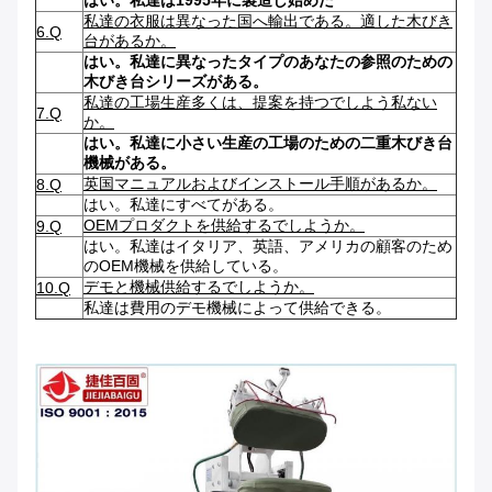
はい。私達は1995年に製造し始めた
私達の衣服は異なった国へ輸出である。適した木びき
6.Q
台があるか。
はい。私達に異なったタイプのあなたの参照のための
木びき台シリーズがある。
私達の工場生産多くは、提案を持つでしよう私ない
7.Q
か。
はい。私達に小さい生産の工場のための二重木びき台
機械がある。
英国マニュアルおよびインストール手順があるか。
8.Q
はい。私達にすべてがある。
OEMプロダクトを供給するでしようか。
9.Q
はい。私達はイタリア、英語、アメリカの顧客のため
のOEM機械を供給している。
デモと機械供給するでしようか。
10.Q
私達は費用のデモ機械によって供給できる。