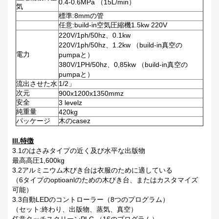
0.4-0.6MPa （15L/min）
気
標準:8mmの管
任意:build-in空気圧縮機1.5kw 220V
220V/1ph/50hz、0.1kw
220V/1ph/50hz、1.2kw （build-in真空の
電力
pumpaと）
380V/1PH/50hz、0,85kw （build-in真空の
pumpaと）
流出させた水
1/2」
次元
900x1200x1350mmz
安全
3 levelz
純重量
420kg
パッケージ
木のcasez
III.特徴
3.1のはさみタイプの近く及び水平な出版物
最高高圧1,600kg
3.2アルミニウム木びき台は衣服のために適している
（6タイプのoptioanlのための木びき台、またはカスタマイズ
可能）
3.3自動LEDのコントローラー（8つのプログラム）
（セット:終わり、出版物、蒸気、真空）