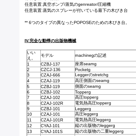
任意装置:真空ポンプ/蒸気のgenreator/圧縮機
任意装置:蒸気のスプレーが付いている最下の木びき台
** 6つのタイプの異なったPOPOSEのための木びき台。
IV.完全な動悸の出版物機械
いい
モデル
machinegの記述
え。
座席seamg
1
CZBJ-137
2
CZCJ-136
Pocketg
Leggerのstretchg
3
CZAJ-666
高圧側面のseamg
4
CZAJ-119
側面のseamg
5
CZBJ-119
6
CZBJ-102
Topperg
高圧topperg
7
CZAJ-102
電気熱高圧topperg
8
CZAJ-102R
9
CZBJ-101
Leggerg
高圧leggerg
10
CZAJ-101
電気熱高圧leggerg
11
CZAJ-101R
縦の出版物のleggerg
12
CYAJ-101
縦の出版物の二重leggerg
13
CYAJ-101S