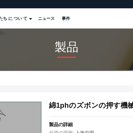
たち に つい て
ニュース
事件
製品
綿1phのズボンの押す機械
製品の詳細
起源の場所:
上海中国