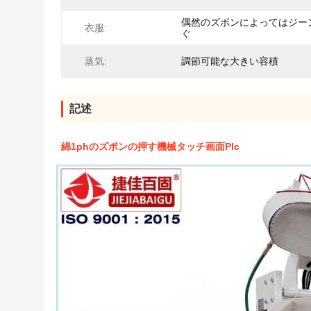
偶然のズボンによってはジー
衣服:
ぐ
蒸気:
調節可能な大きい容積
記述
綿1phのズボンの押す機械タッチ画面Plc