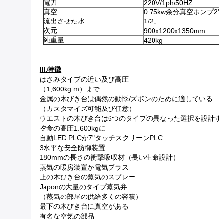
電力
220V/1ph/50HZ
真空
0.75kw余分真空ポンプ2"/
流出させた水
1/2」
次元
900x1200x1350mm
純重量
420kg
III.特徴
はさみタイプの近い及び高圧
（1,600kg m）まで
金属の木びき台は偶然の動悸/ズボンのために適している
（カスタマイズ可能及び任意）
ウエストの木びき台は6つのタイプの異なった選択を設計
夕食の高圧1,600kgに
自動LED PLCか7"タッチスクリーンPLC
3水平な安全防御装置
180mmの長さの衝撃吸収材（長い生命設計）
蒸気の暖房装置か電気プラス
上の木びき台の蒸気のスプレー
Japonの大量のタイプ蒸気弁
（蒸気の部屋の供給多くの容積）
最下の木びき台に真空がある
有名な空気の部品