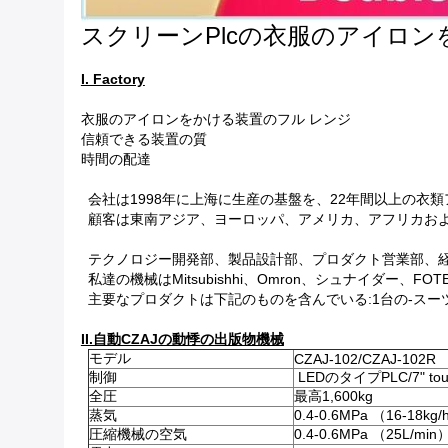
スクリーンPlcの衣服のアイロ
I. Factory
衣服のアイロンをかける装置のフル レンジ
信頼できる装置の質
時間の配達
会社は1998年に上海に生産の基盤を、22年間以上の
顧客は東南アジア、ヨーロッパ、アメリカ、アフリカお
テクノロジー開発部、製品設計部、プロダクト営業部、
私達の機械はMitsubishhi、Omron、シュナイダー、
主要なプロダクトは下記のものを含んでいる:1台の-スーツの
II.自動CZAJの動悸の出版物機械
モデル
CZAJ-102/CZAJ-102R
制御
LEDのタイプPLC/7" t
全圧
最高1,600kg
蒸気
0.4-0.6MPa （16-18kg
圧縮機械の空気
0.4-0.6MPa （25L/min