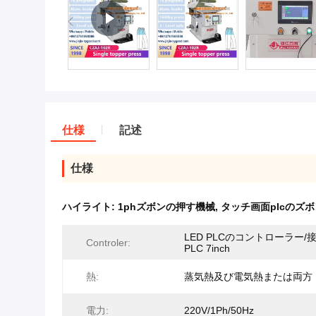
仕様
記述
仕様
ハイライト:
1phズボンの押す機械
,
タッチ画面plcのズ
LED PLCのコントローラー/接触
Controler:
PLC 7inch
熱:
蒸気熱及び電気熱または両方
電力:
220V/1Ph/50Hz