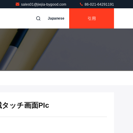
sales01@jiejia-bygood.com
86-021-64291191
引用
Japanese
タッチ画面Plc