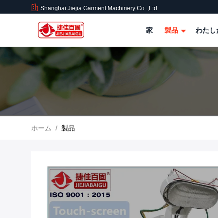
Shanghai Jiejia Garment Machinery Co .,ltd
家
製品
わたし
ホーム
/
製品