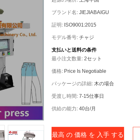
ブランド名:
JIEJIABAIGU
証明:
ISO9001:2015
モデル番号:
チャジ
支払いと送料の条件
最小注文数量:
2セット
価格:
Price Is Negotiable
パッケージの詳細:
木の場合
受渡し時間:
7-15仕事日
供給の能力:
40台/月
最高 の 価格 を 入手 する