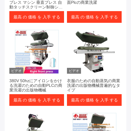
プレス マシン 垂直プレス 自
面Plcの商業洗濯
動タッチスクリーン制御シス
テム
最高 の 価格 を 入手 する
最高 の 価格 を 入手 する
ビデオ
ビデオ
380V 50hzにアイロンをかけ
衣服のための自動蒸気の商業
る洗濯のための自動PLCの商
洗濯の出版物機械普遍的なタ
業洗濯の出版物機械
イプ
最高 の 価格 を 入手 する
最高 の 価格 を 入手 する