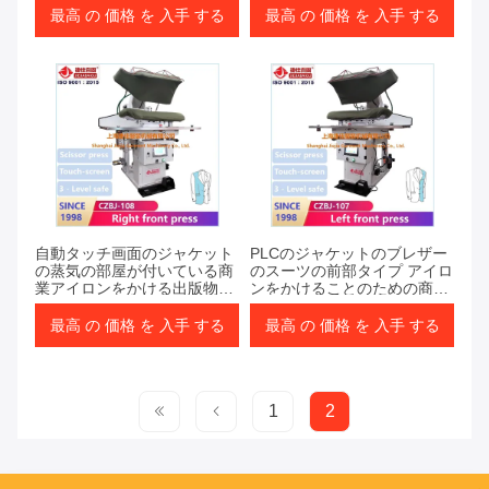
最高 の 価格 を 入手 する
最高 の 価格 を 入手 する
自動タッチ画面のジャケット
PLCのジャケットのブレザー
の蒸気の部屋が付いている商
のスーツの前部タイプ アイロ
業アイロンをかける出版物機
ンをかけることのための商業
械
洗濯の出版物機械
最高 の 価格 を 入手 する
最高 の 価格 を 入手 する
1
2