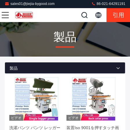
sales01@jiejia-bygood.com
86-021-64291191
引用
製品
製品
ビデオ
ビデオ
洗濯パンツ パンツ レッガー
装置Iso 9001を押すタッチ画