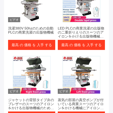
ビデオ
洗濯380V 50hzのための自動
LED PLCの商業洗濯の出版物
PLCの商業洗濯の出版物機械
の二重折りえりのスーツのア
イロンをかける出版物機械
1.5kw
最高 の 価格 を 入手 する
最高 の 価格 を 入手 する
ビデオ
ビデオ
ジャケットの背部タイプ弁の
蒸気の部屋の真空ポンプが付
ブレザーのスーツのアイロン
いている商業スーツのアイロ
をかける出版物機械のための
ンをかける機械にアイロンを
商業洗濯の出版物
かける220Vブレザーのスーツ