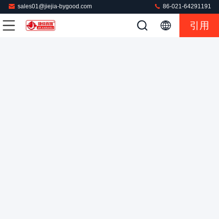
sales01@jiejia-bygood.com
86-021-64291191
引用
自動縦のジャケットの押す機械左の前部蒸気の暖房装置
ジャケットの押す機械
2023-07-24
233 意見